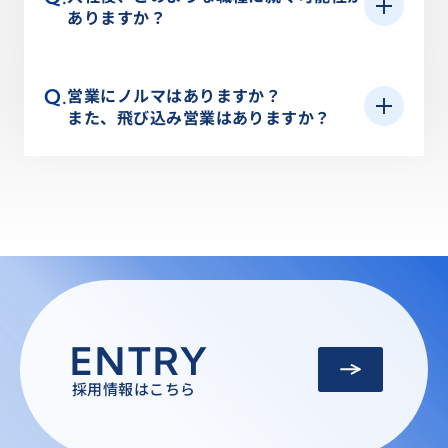
した海外戦略を進めています。欧米・中国・アジ
を図る観点から、若年者等を期間の定めのない労
ありますか？
に適性を考慮し決定させていただきます。なお、
ていただき、部署のコーチャーと一緒に実務にあ
ア地区に活躍できるフィールドがあります。主な
働契約の対象として募集）
入社後の部署や職種については、毎年提出いただ
休日／休暇
たっていただきます。また、配属後約1年をめどに
仕事は子会社・合弁会社の経営マネジメントと技
A.
入社後の初期職種については、ご希望を伺った上
く「自己申告書」にて希望を伺っており、ジョブ
「配属後フォロー研修」も実施しており、配属さ
術フォロー・営業活動などです。従って、駐在員
営業にノルマはありますか？
Q.
で選考を進めさせていただき内定時に初期職種を
給与
【休日数】
ローテーションをする際の参考にしています。
また、飛び込み営業はありますか？
れてからの行動や成果を振り返り、更なる成長に
はある程度、国内での営業・技術サービス・研
お伝え致します。
○本社・営業所・研究所の休日数：125日（2025
つなげていただく機会を設けております。
究・マネジメント等、キャリアを積んだ社員が赴
【理系出身者】技術職「研究開発・製品開発・製
これまでのご経験やスキル・現年収を加味して、
A.
年）
当社は営業所単位での目標値（売り上げ・利益）
任しています。なお、海外駐在員になるための資
造技術・技術営業・知的財産管理」
当社での給与を算定させていただきます。
※従業員の総労働時間は年間1,860時間
を設定しておりますが、個人に毎月のノルマは特
格や試験などは特に設けておりませんが、語学力
【文系出身者】営業職「営業（薬品・新規事業関
に定めておりません。しかし、毎年期初に実施す
は今後ますます要求されるでしょう。現在当社で
【休日休暇】
連）」または、事務職「総務・経理・人事・情報
賞与
る目標管理による各個人の「業務目標」を上司と
は、入社時および昇格時にTOEIC試験を受験する
GW休暇／夏季休暇／年末年始休暇／慶弔休暇／産
システム」
話し合い、設定しています。評価は目標に対する
ことを義務化し、語学に対する自己啓発を推進し
前・産後休暇／育児休暇／介護休暇／会社創立記
上記職種のいずれかの職種に配属になるかと思い
年2回（6月／12月）
成果だけでなく、その過程での仕事のやり方や進
ています。
念日／永年勤続休暇
ますが、ご自身のスキルや適性により将来的に職
※入社時期により、初回の賞与条件は異なりま
ENTRY
め方等にも着目して行われます。また、当社では
種が変わる可能性があることはご留意ください。
す。
自分の担当範囲外であっても、お互いに助け合い
採用情報はこちら
福利厚生
ながら、営業所等で立てた目標に向かって一丸と
なって業務遂行していく会社です。基本的には当
勤務時間