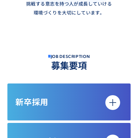
挑戦する意志を持つ人が成長していける
環境づくりを大切にしています。
J
O
B
D
E
S
C
R
I
P
T
I
O
N
募
集
要
項
新卒採用
募集職種