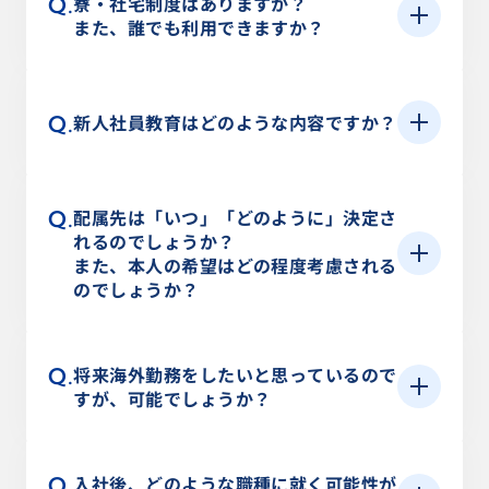
寮・社宅制度はありますか？
Q.
機能を多角化することに努めており、これまでに
ームで明るく楽しい職場です。離職率が低く、公
術・技術開発等］）
大学卒 ：304,430円
また、誰でも利用できますか？
培った、高度な技術と経験を基に開発された付加
私共に相談できる良き先輩が多い会社だと感じま
②情報システム構築の知識・経験がありプロマネ
価値の高い製品および技術は、国内はもとより米
す。仕事の面では、早期戦力化を目指し、会社へ
ができる方、あるいは企業でのシステム構築に興
A.
会社が民間のマンション・アパート等を借り上
賞与
国・中国・韓国・台湾・タイなどをはじめとする
の貢献度を意識させるよう工夫しています。たと
味のある方
げ、そこに入居していただきます（当社ではこれ
新人社員教育はどのような内容ですか？
Q.
国々と地域において、工業用途から家庭用途まで
えば、入社2年目には営業の方であれば自動車や鉄
③化学・表面処理に興味がある方（営業職／技術
年2回（6月／12月）
を「借上寮」と呼んでいます）。なお、社有独身
幅広く使用されています。皆さんの身の回りの製
鋼会社の大手ユーザーを担当したり、研究開発の
職）、特に海外で活躍したい、語学（英語／中国
寮・借上寮ともに使用料は5,000円／月です。入
A.
新入社員集合教育期間は約2カ月間あります。ま
品にも当社の薬剤が使われていると知って驚かれ
方であれば将来性のある大きなテーマを任された
語／スペイン語等）が堪能な方
配属先は「いつ」「どのように」決定さ
Q.
寮条件としては、原則として居所から配属先まで
勤務時間
ず、入社後は本社にて「新入社員基礎教育」をお
ることが多い会社でもあります。
りします。もちろん、わからないことだらけでし
れるのでしょうか？
の通勤時間が2時間以上かかる方が対象となりま
こないます。内容は、マナー研修、研究所・工場
また、本人の希望はどの程度考慮される
ょうから、1人ですべてを担当するのではなく、チ
歓迎要件
8:30～17:15 実働7.75時間／1日
す。居所の取り扱いについてはお問い合わせくだ
のでしょうか？
見学、情報システム研修、福利厚生・規程関係講
ームの一員としての担当からスタートしていくこ
一部、フレックスタイム制度あり
さい。
義・人事制度講義の研修等です。この研修を通じ
とになり、OJT教育（職場内実践教育）を通して
・表面処理だけではなく、塗装技術等に関する業
※コアタイムは事業所によって異なる
A.
初期配属となる職種のご希望を伺ったうえで選考
て当社の制度やルール、社会人としての基本を学
指導・教育していく体制をとっています。
務の知識や経験に自信がある方
将来海外勤務をしたいと思っているので
Q.
を実施いたします。ただし、総合職としての採用
んでいただきます。その後高卒新入社員は各現場
すが、可能でしょうか？
・外国籍の方も大歓迎！（英語・日本語に自信の
のため、適性やスキルに応じて将来的に職種が変
勤務地
教育を受講し、大卒以上の新入社員は総合技術研
ある方）
更になる可能性はあることをご留意ください。ご
究所にて、表面処理薬剤の研究開発工程を学んで
A.
国内製造業の空洞化が進む中、当社もそれに対応
・年齢25歳～40歳（長期勤続によるキャリア形成
全国各拠点
希望の職種が決めきれない方は、入社後の研修中
入社後、どのような職種に就く可能性が
Q.
いただきます。その後それぞれの配属先に移動し