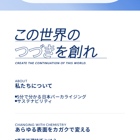
社会保険完備（健康保険／厚生年金／雇用保険／
社の営業はルートセールスですが、業務拡大、売
労働災害補償保険［労災］）
8:30～17:15
り上げ向上のため飛び込み営業もあります。（た
【保険】日本パーカライジンググループ保険
だし、“ルートセールス” = “ルーチンワーク”では
【福利厚生制度】共済会／従業員持株会／財形貯
決してありません。同じ得意先に対する仕事で
勤務地
蓄／企業年金／確定拠出年金／入学資金貸付／退
も、常に創意と工夫が必要です。）
職金
全国各拠点
【福利厚生施設】借上社宅・寮／保養所／研修セ
ンター／企業主導型保育園
休日／休暇
ABOUT
私たちについて
採用予定人数
年間125日（その他、メーデー／年末年始休暇／
5分で分かる日本パーカライジング
慶弔休暇／産前・産後休暇／育児休暇／介護休暇
サステナビリティ
2027年3月大学卒業および大学院修了予定者
／会社創立記念日／永年勤続休暇）
文系5名程度・理系10名程度
CHANGING WITH CHEMISTRY
あらゆる表面をカガクで変える
福利厚生
提出書類