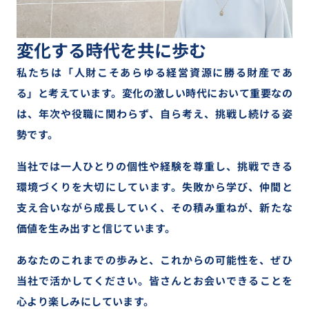
PROFILE
会社概要
会社概要
変化する時代を共に歩む
私たちは「人財こそあらゆる経営資源に勝る財産であ
コーポレートサイト
プライバシーポリシー
る」と考えています。変化の激しい時代において重要なの
は、年次や役職に関わらず、自ら考え、挑戦し続ける姿
勢です。
当社では一人ひとりの個性や経験を尊重し、挑戦できる
環境づくりを大切にしています。失敗から学び、仲間と
支え合いながら成長していく、その積み重ねが、新たな
価値を生み出すと信じています。
あなたのこれまでの歩みと、これからの可能性を、
ぜひ
当社で活かしてください。
皆さんとお会いできることを
心より楽しみにしています。