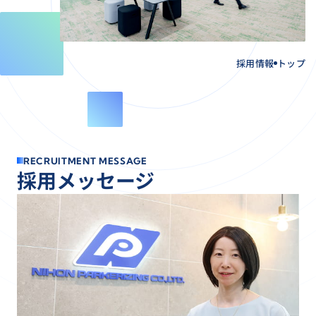
PROJECT STORY
表面調整用前処理液（PL-X）の開発秘
医療用電気メスの開発
採用情報
トップ
新総合技術研究所 建築プロジェクト
ENVIRONMENT
働く環境
職種紹介・人材育成
R
E
C
R
U
I
T
M
E
N
T
M
E
S
S
A
G
E
福利厚生・各種制度
採
用
メ
ッ
セ
ー
ジ
先輩社員のキャリア
RECRUITMENT
採用情報
採用情報