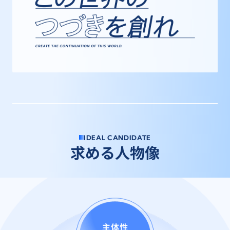
I
D
E
A
L
C
A
N
D
I
D
A
T
E
求
め
る
人
物
像