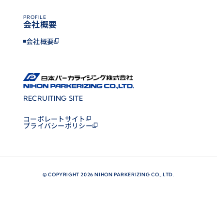
提出書類
ご応募はこちら
PROFILE
会社概要
履歴書（写真貼付）／成績証明書／卒業（修了）
会社概要
見込証明書／健康診断書
選考方法
RECRUITING SITE
書類選考／面接（個別）／適性テスト
コーポレートサイト
プライバシーポリシー
ENTRY
ご応募はこちら
©
COPYRIGHT 2026 NIHON PARKERIZING CO., LTD.
当社採用担当宛に履歴書（顔写真付）または
レジ
ュメおよび経歴書等を添付してメールを送信くだ
さい。
saiyou@parker.jp