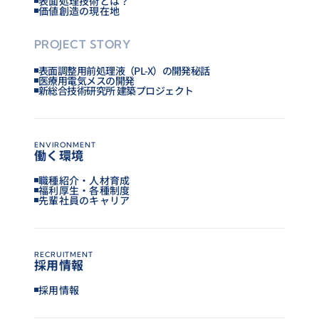
表面処理技術とは？
価値創造の現在地
社会保険完備（健康保険／厚生年金／雇用保険／
履歴書（写真貼付）／成績証明書／卒業（修了）
労働災害補償保険［労災］）
PROJECT STORY
見込証明書／健康診断書
【保険】日本パーカライジンググループ保険
表面調整用前処理液（PL-X）の開発秘話
【福利厚生制度】共済会／従業員持株会／財形貯
医療用電気メスの開発
新総合技術研究所 建築プロジェクト
選考方法
蓄／企業年金／確定拠出年金／入学資金貸付／退
職金
書類選考／面接（個別）／適性テスト
【福利厚生施設】借上社宅・寮／保養所／研修セ
ENVIRONMENT
働く環境
ンター／企業主導型保育園
職種紹介・人材育成
福利厚生・各種制度
ENTRY
先輩社員のキャリア
採用予定人数
2027年卒
当社の考え・文化とマッチする人材であれば、積
RECRUITMENT
採用情報
ご応募はこちら
極的に採用してまいります。
採用情報
2028年卒