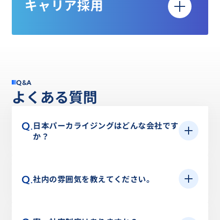
キャリア採用
文系：営業／人事／経理／情報システム
理系：研究開発／製品開発／生産技術／技術営業
／情報システム
常時募集
募集学科
Q
&
A
よ
く
あ
る
質
問
募集職種
文系：法／経済／経営／商／教育／外国語
現在、特定の部署・職種での募集は行っておりま
理系：化学／機械／電気／電子／工学／材料／金
日本パーカライジングはどんな会社です
Q.
か？
せん。
属／物理／生物
A.
金属を化学的損耗である腐食、機械的損耗である
常時募集中の人材
給与
摩耗から守ることを目的とした表面処理剤、表面
社内の雰囲気を教えてください。
Q.
改質技術を提供することを専業とした化学メーカ
①金属熱処理、金属材料の知識・経験がある方、
大学院卒（博士） ：353,430円
ーです。 近年では、対象を金属以外へ、付与する
A.
部署によってさまざまですが、全体的にアットホ
あるいは興味のある方（営業職／技術職［生産技
大学院卒（修士） ：325,430円