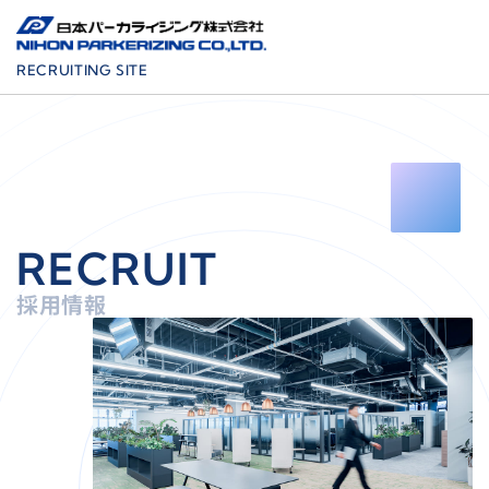
RECRUITING SITE
ENTRY
R
E
C
R
U
I
T
ABOUT
私たちについて
採用情報
5分で分かる日本パーカライジング
サステナビリティ
CHANGING WITH CHEMISTRY
あらゆる表面をカガクで変える
表面処理技術とは？
価値創造の現在地