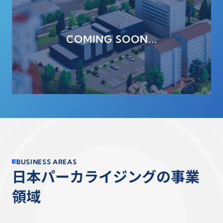
COMING SOON...
B
U
S
I
N
E
S
S
A
R
E
A
S
日
本
パ
ー
カ
ラ
イ
ジ
ン
グ
の
事
業
領
域