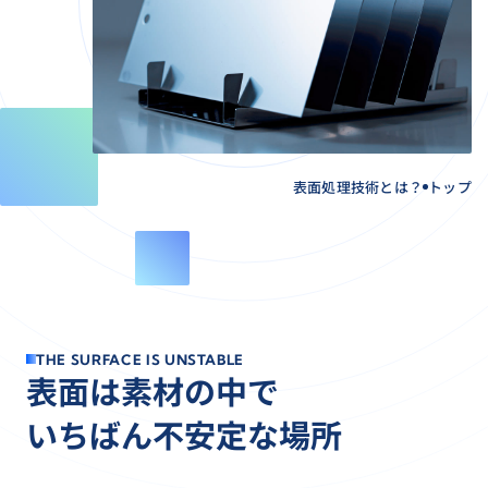
PROJECT STORY
表面調整用前処理液（PL-X）の開発秘
医療用電気メスの開発
新総合技術研究所 建築プロジェクト
表面処理技術とは？
トップ
ENVIRONMENT
働く環境
職種紹介・人材育成
福利厚生・各種制度
先輩社員のキャリア
T
H
E
S
U
R
F
A
C
E
I
S
U
N
S
T
A
B
L
E
RECRUITMENT
採用情報
表
面
は
素
材
の
中
で
採用情報
い
ち
ば
ん
不
安
定
な
場
所