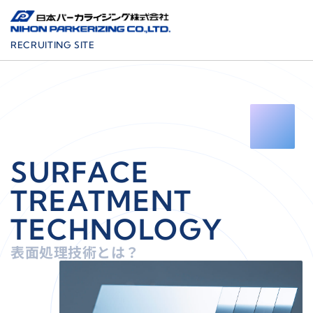
RECRUITING SITE
ENTRY
S
U
R
F
A
C
E
ABOUT
私たちについて
T
R
E
A
T
M
E
N
T
5分で分かる日本パーカライジング
サステナビリティ
T
E
C
H
N
O
L
O
G
Y
表面処理技術とは？
CHANGING WITH CHEMISTRY
あらゆる表面をカガクで変える
表面処理技術とは？
価値創造の現在地