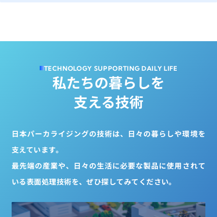
T
E
C
H
N
O
L
O
G
Y
S
U
P
P
O
R
T
I
N
G
D
A
I
L
Y
L
I
F
E
私
た
ち
の
暮
ら
し
を
支
え
る
技
術
日本パーカライジングの技術は、日々の暮らしや環境を
支えています。
最先端の産業や、日々の生活に必要な製品に使用されて
いる表面処理技術を、ぜひ探してみてください。