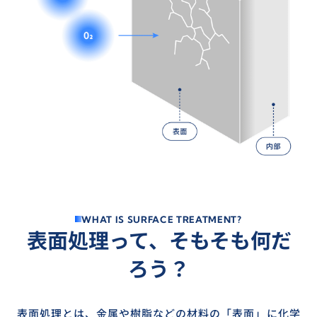
W
H
A
T
I
S
S
U
R
F
A
C
E
T
R
E
A
T
M
E
N
T
?
表
面
処
理
っ
て
、
そ
も
そ
も
何
だ
ろ
う
？
表面処理とは、金属や樹脂などの材料の「表面」に化学